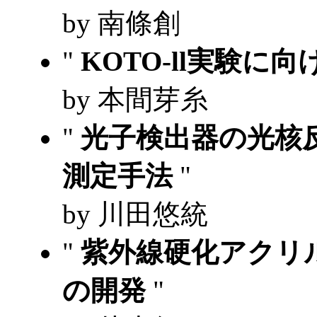
by 南條創
"
KOTO-ll実験
by 本間芽糸
"
光子検出器の光核
測定手法
"
by 川田悠統
"
紫外線硬化アクリ
の開発
"