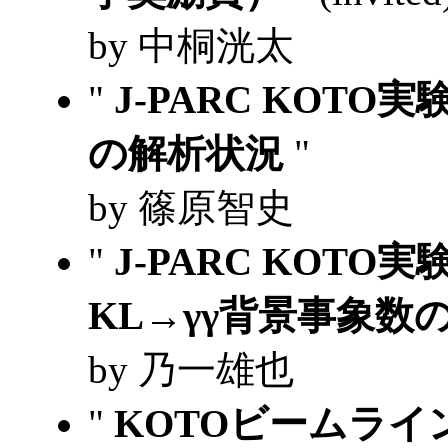
by 中桐洸太
"
J-PARC KOTO実験 
の解析状況
"
by 篠原智史
"
J-PARC KOT
KL→γγ背景事象数
by 乃一雄也
"
KOTOビームライ