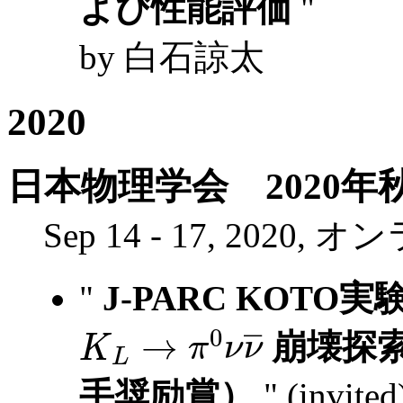
よび性能評価
"
by 白石諒太
2020
日本物理学会 2020年
Sep 14 - 17, 2020, 
"
J-PARC KOTO
K
L
→
π
0
ν
ν
―
崩壊探
手奨励賞）
" (invited