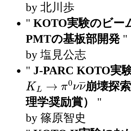
by 北川歩
"
KOTO実験のビ
PMTの基板部開発
"
by 塩見公志
"
J-PARC KOTO実
K
L
→
π
0
ν
ν
―
崩壊探
理学奨励賞）
"
by 篠原智史