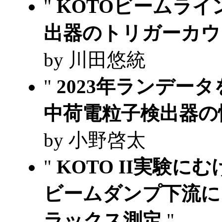
"
KOTOビームラ
出器のトリガーカ
by 川田悠統
"
2023年ランデー
中荷電粒子検出器の
by 小野啓太
"
KOTO II実験に
ビームダンプ下流に
ラックス測定
"