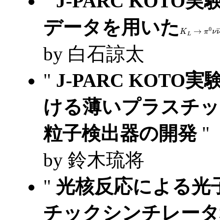
"
J-PARC KOTO実
データを用いた
K
L
→
π
0
ν
ν
by 白石諒太
"
J-PARC KOT
ける薄いプラスチッ
粒子検出器の開発
"
by 鈴木琉将
"
光核反応による光
チックシンチレー