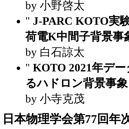
by 小野啓太
"
J-PARC KOTO
荷電K中間子背景事
by 白石諒太
"
KOTO 2021
るハドロン背景事
by 小寺克茂
日本物理学会第77回年次大