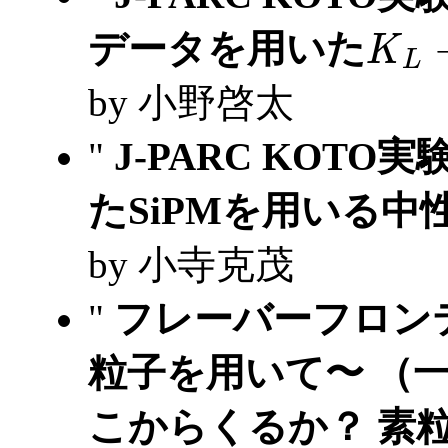
K
L
データを用いた
by 小野啓太
"
J-PARC KOT
たSiPMを用いる中
by 小寺克茂
"
フレーバーフロンテ
粒子を用いて〜 （
こからくるか？ 素