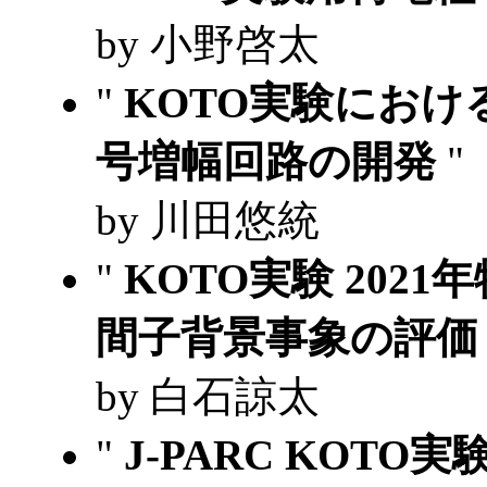
by 小野啓太
"
KOTO実験にお
号増幅回路の開発
"
by 川田悠統
"
KOTO実験 202
間子背景事象の評
by 白石諒太
"
J-PARC KOTO