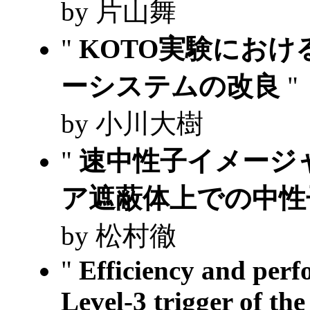
by 片山舞
"
KOTO実験における
ーシステムの改良
"
by 小川大樹
"
速中性子イメージ
ア遮蔽体上での中性
by 松村徹
"
Efficiency and per
Level-3 trigger of 